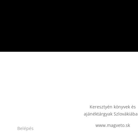
Keresztyén könyvek és
ajánéktárgyak Szlovákiába
www.magveto.sk
Belépés