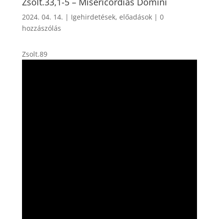
Zsolt.33,1-5 – Misericordias Domini
2024. 04. 14.
|
Igehirdetések, előadások
|
0
hozzászólás
Zsolt.89