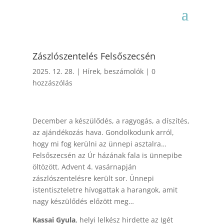
Zászlószentelés Felsőszecsén
2025. 12. 28.
|
Hírek, beszámolók
|
0
hozzászólás
December a készülődés, a ragyogás, a díszítés,
az ajándékozás hava. Gondolkodunk arról,
hogy mi fog kerülni az ünnepi asztalra…
Felsőszecsén az Úr házának fala is ünnepibe
öltözött. Advent 4. vasárnapján
zászlószentelésre került sor. Ünnepi
istentiszteletre hívogattak a harangok, amit
nagy készülődés előzött meg…
Kassai Gyula
, helyi lelkész hirdette az Igét