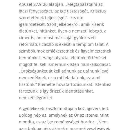
ApCsel 27,9-26 alapján. „Megtapasztalni az
igazi fényességet, az Ige tisztaságát, Krisztus
szeretetének teljességét” –kezdte
igehirdetését. Szólt jelképekről, amik kísérik
életünket, hitünket. Ilyen a nemzeti lobogó, a
címer is, ám most már saját gyülekezeti
református zászló is ékesíti a templom falát. A
szimbólumok emlékeztetnek és figyelmeztetnek
bennünket. Hangsúlyozta, életünk történései
mögött fel kell ismernünk Isten munkálkodását.
„Örökségünket át kell adnunk az utánunk levő
nemzedéknek, ez a mi feladatunk, ez a mi
tisztünk.” Kiemelte hovatartozásunkat. Istenhez
tartozunk, s így őrizzük identitásunkat,
nemzetiségünket.
A gyülekezeti zászló mottója a köv. igevers lett:
Boldog nép az, amelynek az Úr az Istene! Mint
mondta, ez az Ige reménységet hordoz. „Nem
az a boldog nép, akinek nincsenek veszteségei,