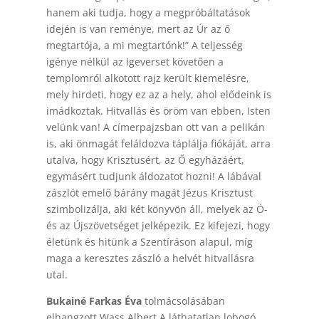
hanem aki tudja, hogy a megpróbáltatások
idején is van reménye, mert az Úr az ő
megtartója, a mi megtartónk!” A teljesség
igénye nélkül az Igeverset követően a
templomról alkotott rajz került kiemelésre,
mely hirdeti, hogy ez az a hely, ahol elődeink is
imádkoztak. Hitvallás és öröm van ebben, Isten
velünk van! A címerpajzsban ott van a pelikán
is, aki önmagát feláldozva táplálja fiókáját, arra
utalva, hogy Krisztusért, az Ő egyházáért,
egymásért tudjunk áldozatot hozni! A lábával
zászlót emelő bárány magát Jézus Krisztust
szimbolizálja, aki két könyvön áll, melyek az Ó-
és az Újszövetséget jelképezik. Ez kifejezi, hogy
életünk és hitünk a Szentíráson alapul, míg
maga a keresztes zászló a helvét hitvallásra
utal.
Bukainé Farkas Éva
tolmácsolásában
elhangzott Wass Albert A láthatatlan lobogó