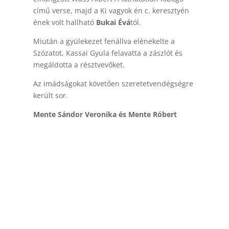
című verse, majd a Ki vagyok én c. keresztyén
ének volt hallható
Bukai Évá
tól.
Miután a gyülekezet fenállva elénekelte a
Szózatot, Kassai Gyula felavatta a zászlót és
megáldotta a résztvevőket.
Az imádságokat követően szeretetvendégségre
került sor.
Mente Sándor Veronika és Mente Róbert