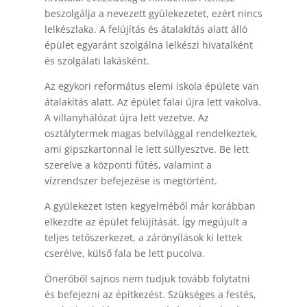
beszolgálja a nevezett gyülekezetet, ezért nincs
lelkészlaka. A felújítás és átalakítás alatt álló
épület egyaránt szolgálna lelkészi hivatalként
és szolgálati lakásként.
Az egykori református elemi iskola épülete van
átalakítás alatt. Az épület falai újra lett vakolva.
A villanyhálózat újra lett vezetve. Az
osztálytermek magas belvilággal rendelkeztek,
ami gipszkartonnal le lett süllyesztve. Be lett
szerelve a központi fűtés, valamint a
vízrendszer befejezése is megtörtént.
A gyülekezet Isten kegyelméből már korábban
elkezdte az épület felújítását. Így megújult a
teljes tetőszerkezet, a zárónyílások ki lettek
cserélve, külső fala be lett pucolva.
Önerőből sajnos nem tudjuk tovább folytatni
és befejezni az építkezést. Szükséges a festés,