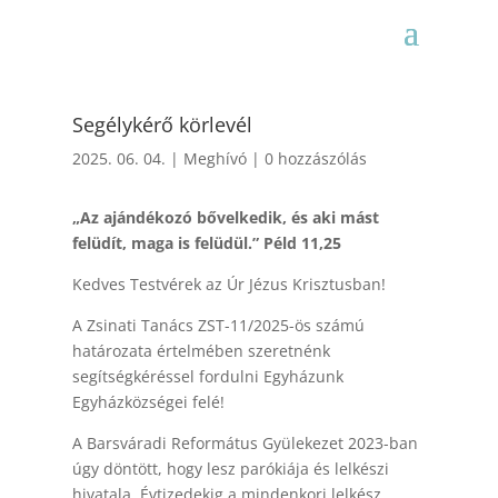
Segélykérő körlevél
2025. 06. 04.
|
Meghívó
|
0 hozzászólás
„Az ajándékozó bővelkedik, és aki mást
felüdít, maga is felüdül.” Péld 11,25
Kedves Testvérek az Úr Jézus Krisztusban!
A Zsinati Tanács ZST-11/2025-ös számú
határozata értelmében szeretnénk
segítségkéréssel fordulni Egyházunk
Egyházközségei felé!
A Barsváradi Református Gyülekezet 2023-ban
úgy döntött, hogy lesz parókiája és lelkészi
hivatala. Évtizedekig a mindenkori lelkész