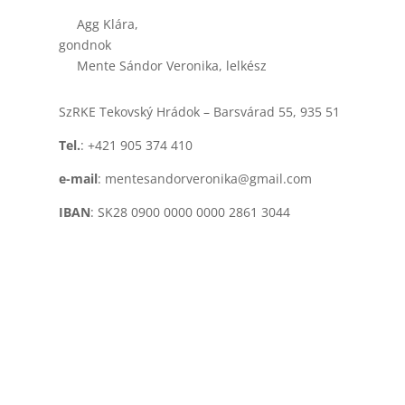
Agg Klára,
gondnok
Mente Sándor Veronika, lelkész
SzRKE Tekovský Hrádok – Barsvárad 55, 935 51
Tel.
: +421 905 374 410
e-mail
: mentesandorveronika@gmail.com
IBAN
: SK28 0900 0000 0000 2861 3044