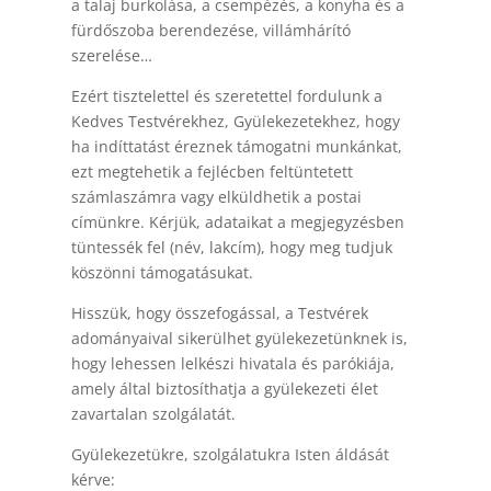
a talaj burkolása, a csempézés, a konyha és a
fürdőszoba berendezése, villámhárító
szerelése…
Ezért tisztelettel és szeretettel fordulunk a
Kedves Testvérekhez, Gyülekezetekhez, hogy
ha indíttatást éreznek támogatni munkánkat,
ezt megtehetik a fejlécben feltüntetett
számlaszámra vagy elküldhetik a postai
címünkre. Kérjük, adataikat a megjegyzésben
tüntessék fel (név, lakcím), hogy meg tudjuk
köszönni támogatásukat.
Hisszük, hogy összefogással, a Testvérek
adományaival sikerülhet gyülekezetünknek is,
hogy lehessen lelkészi hivatala és parókiája,
amely által biztosíthatja a gyülekezeti élet
zavartalan szolgálatát.
Gyülekezetükre, szolgálatukra Isten áldását
kérve: