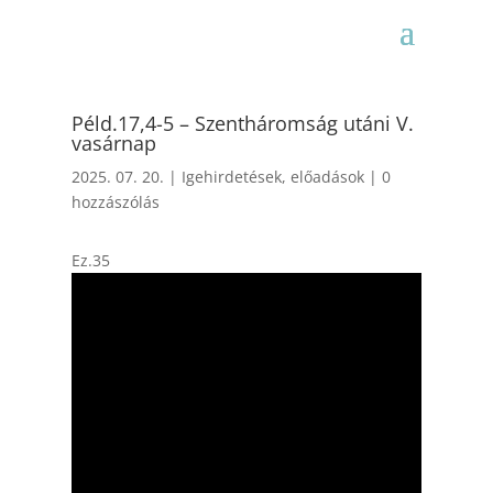
Péld.17,4-5 – Szentháromság utáni V.
vasárnap
2025. 07. 20.
|
Igehirdetések, előadások
|
0
hozzászólás
Ez.35