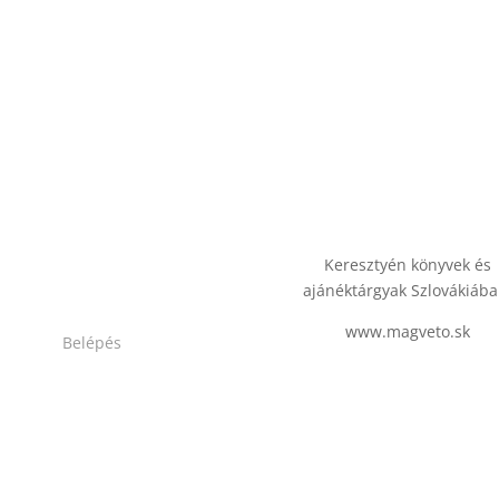
Keresztyén könyvek és
ajánéktárgyak Szlovákiába
www.magveto.sk
Belépés