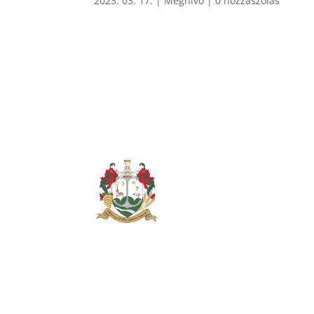
2023. 03. 17.
|
Meghívó
|
0 hozzászólás