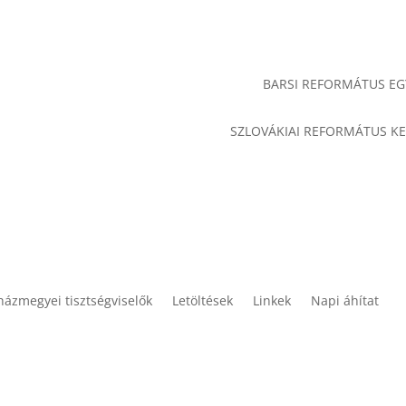
BARSI REFORMÁTUS E
SZLOVÁKIAI REFORMÁTUS K
házmegyei tisztségviselők
Letöltések
Linkek
Napi áhítat