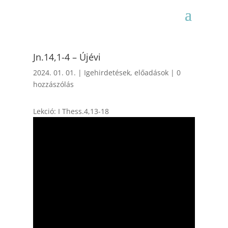
Jn.14,1-4 – Újévi
2024. 01. 01.
|
Igehirdetések, előadások
|
0
hozzászólás
Lekció: I Thess.4,13-18