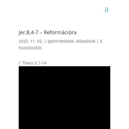
Jer.8,4-7 – Reformációra
2025. 11. 02.
|
Igehirdetések, előadások
|
0
hozzászólás
I. Thess.5,1-14