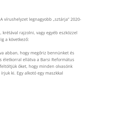
A vírushelyzet legnagyobb „sztárja” 2020-
, krétával rajzolni, vagy egyéb eszközzel
ig a következő:
ízva abban, hogy megőriz bennünket és
s életkorral ellátva a Barsi Református
 feltöltjük őket, hogy minden olvasónk
rjuk ki. Egy alkotó egy maszkkal