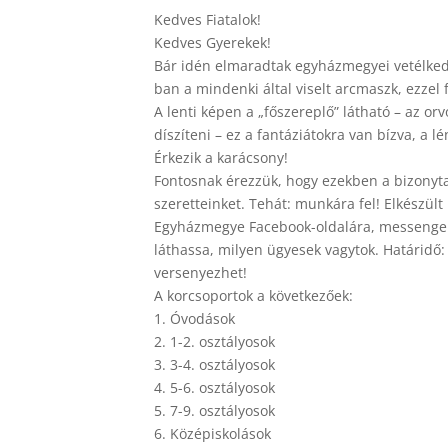
Kedves Fiatalok!
Kedves Gyerekek!
Bár idén elmaradtak egyházmegyei vetélkedő
ban a mindenki által viselt arcmaszk, ezzel 
A lenti képen a „főszereplő” látható – az orv
díszíteni – ez a fantáziátokra van bízva, a
Érkezik a karácsony!
Fontosnak érezzük, hogy ezekben a bizonyta
szeretteinket. Tehát: munkára fel! Elkészült
Egyházmegye Facebook-oldalára, messenger
láthassa, milyen ügyesek vagytok. Határidő
versenyezhet!
A korcsoportok a következőek:
1. Óvodások
2. 1-2. osztályosok
3. 3-4. osztályosok
4. 5-6. osztályosok
5. 7-9. osztályosok
6. Középiskolások