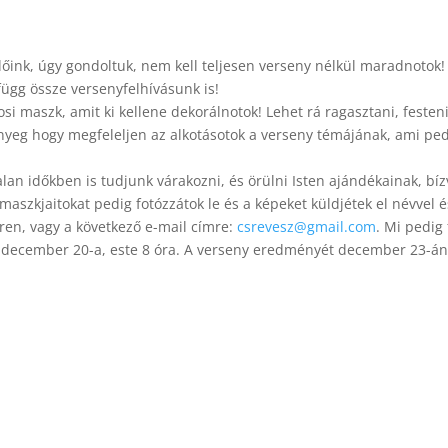
ink, úgy gondoltuk, nem kell teljesen verseny nélkül maradnotok! 
függ össze versenyfelhívásunk is!
osi maszk, amit ki kellene dekorálnotok! Lehet rá ragasztani, festeni
 lényeg hogy megfeleljen az alkotásotok a verseny témájának, ami ped
lan időkben is tudjunk várakozni, és örülni Isten ajándékainak, b
 maszkjaitokat pedig fotózzátok le és a képeket küldjétek el névvel é
en, vagy a következő e-mail címre:
csrevesz@gmail.com
. Mi pedig
: december 20-a, este 8 óra. A verseny eredményét december 23-án í