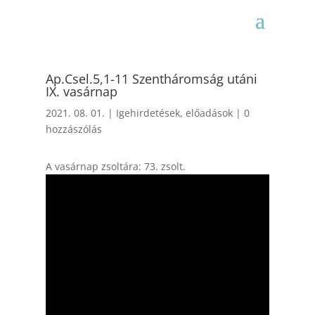
Ap.Csel.5,1-11 Szentháromság utáni
IX. vasárnap
2021. 08. 01.
|
Igehirdetések, előadások
|
0
hozzászólás
A vasárnap zsoltára: 73. zsolt.