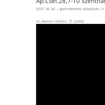
Ap.Csel.28,7-10 Szenthá
2023. 08. 06.
|
Igehirdetések, előadások
|
0
Az alkalom zsoltára: 73. zsoltár