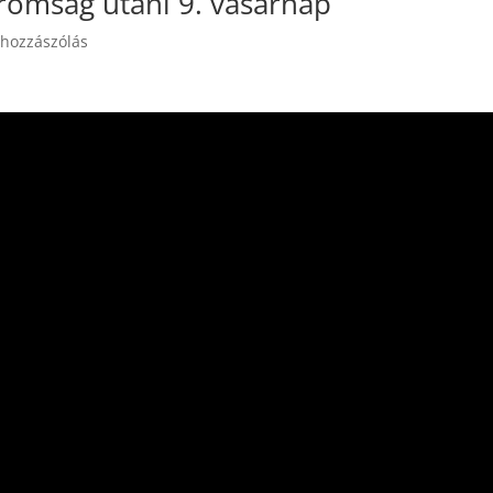
romság utáni 9. vasárnap
 hozzászólás