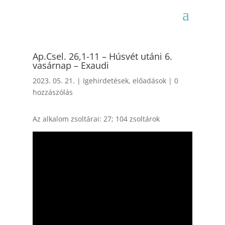
Ap.Csel. 26,1-11 – Húsvét utáni 6.
vasárnap – Exaudi
2023. 05. 21.
|
Igehirdetések, előadások
|
0
hozzászólás
Az alkalom zsoltárai: 27; 104 zsoltárok