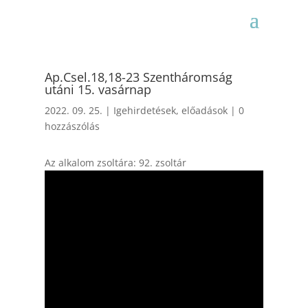
Ap.Csel.18,18-23 Szentháromság
utáni 15. vasárnap
2022. 09. 25.
|
Igehirdetések, előadások
|
0
hozzászólás
Az alkalom zsoltára: 92. zsoltár