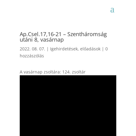
Ap.Csel.17,16-21 – Szentháromság
utáni 8, vasárnap
2022. 08. 07.
|
Igehirdetések, előadások
|
0
hozzászólás
A vasárnap zsoltára: 124. zsoltár