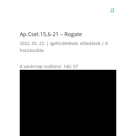
Ap.Csel.15,6-21 – Rogate
2022. 05. 22.
|
Igehirdetések, előadások
|
0
hozzászólás
A vasárnap zsoltárai: 145; 57