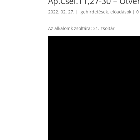
Ap.Csel.11,27-30 – Ötv
2022. 02. 27.
|
Igehirdetések, előadások
|
0
Az alkalomk zsoltára: 31. zsoltár