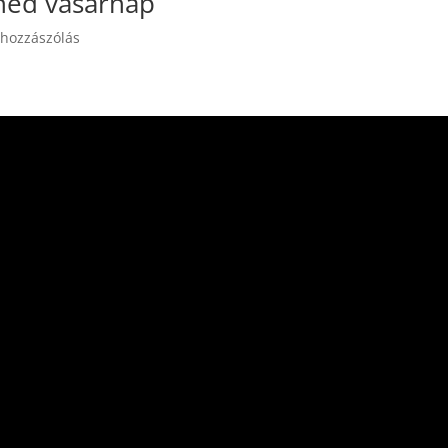
ened vasárnap
 hozzászólás