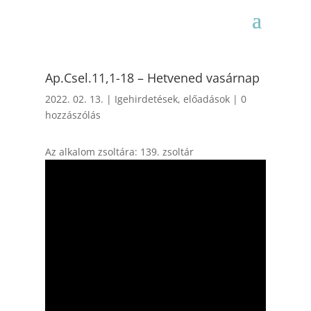
Ap.Csel.11,1-18 – Hetvened vasárnap
2022. 02. 13.
|
Igehirdetések, előadások
|
0
hozzászólás
Az alkalom zsoltára: 139. zsoltár