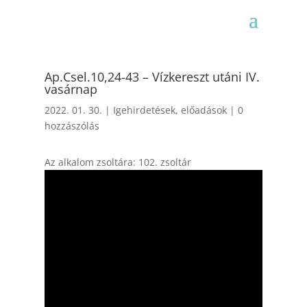
Ap.Csel.10,24-43 – Vízkereszt utáni IV.
vasárnap
2022. 01. 30.
|
Igehirdetések, előadások
|
0
hozzászólás
Az alkalom zsoltára: 102. zsoltár