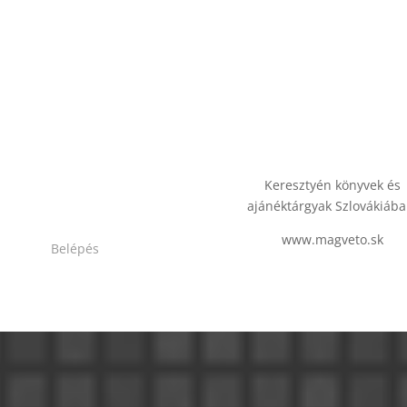
Keresztyén könyvek és
ajánéktárgyak Szlovákiába
www.magveto.sk
Belépés