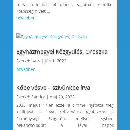
római katolikus plébánost, valamint mindkét
közösség híveit....
bővebben
Egyházmegyei Közgyűlés, Oroszka
Szerző:
bars
|
jún 1, 2026
bővebben
Kőbe vésve – szívünkbe írva
Szerző:
Sandor
|
máj 20, 2026
2026. május 17-én ezzel a címmel nyitotta meg
kiállítását a lévai református gyülekezet a
Reménység Szigetén, mellyel egyben
bekapcsolódott a lévai napok