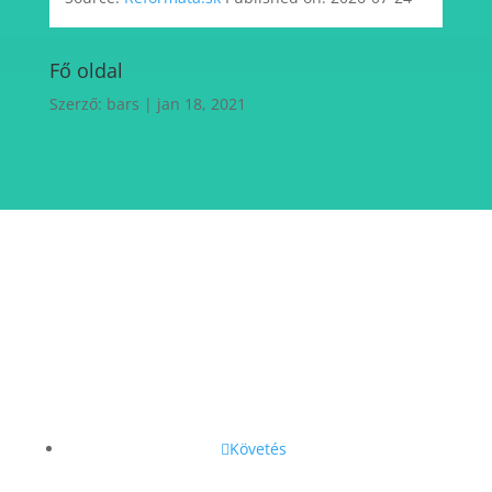
Fő oldal
Szerző:
bars
|
jan 18, 2021
Követés