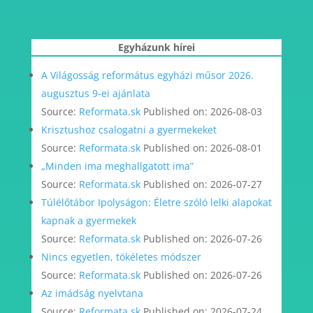
Egyházunk hírei
A Világosság református egyházi műsor 2026.
augusztus 9-ei ajánlata
Source:
Reformata.sk
Published on: 2026-08-03
Krisztushoz csalogatni a gyermekeket
Source:
Reformata.sk
Published on: 2026-08-01
„Minden ima meghallgatott ima”
Source:
Reformata.sk
Published on: 2026-07-27
Túlélőtábor Ipolyságon: Életre szóló lelki alapokat
kapnak a gyermekek
Source:
Reformata.sk
Published on: 2026-07-26
Nincs egyetlen, tökéletes módszer
Source:
Reformata.sk
Published on: 2026-07-26
Az imádság nyelvtana
Source:
Reformata.sk
Published on: 2026-07-24