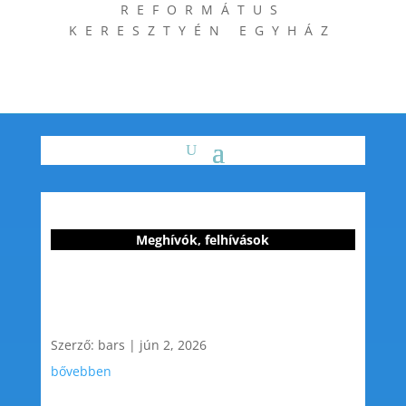
REFORMÁTUS
KERESZTYÉN EGYHÁZ
Meghívók, felhívások
Szerző:
bars
|
jún 2, 2026
bővebben