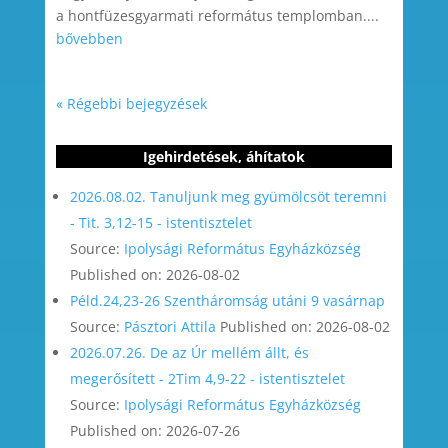
a hontfüzesgyarmati református templomban....
bővebben
« Régebbi bejegyzések
Igehirdetések, áhítatok
2026.08.02. Tanuljunk meg gyümölcsöt teremni
- Tit. 3,12-15 - istentisztelet
Source:
Ipolysági Református Egyházközség
Published on: 2026-08-02
Péld.24,23-26 Szentháromság utáni 9 vasárnap
Source:
Pásztori Attila
Published on: 2026-08-02
2026.07.26. De az Úr mellém állt, és
megerősített - 2Tim 4,9-22 - istentisztelet
Source:
Ipolysági Református Egyházközség
Published on: 2026-07-26