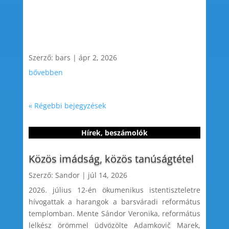
Szerző:
bars
|
ápr 2, 2026
bővebben
« Régebbi bejegyzések
Hírek, beszámolók
Közös imádság, közös tanúságtétel
Szerző:
Sandor
|
júl 14, 2026
2026. július 12-én ökumenikus istentiszteletre
hívogattak a harangok a barsváradi református
templomban. Mente Sándor Veronika, református
lelkész örömmel üdvözölte Adamkovič Marek,