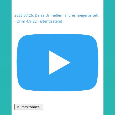
2026.07.26. De az Úr mellém állt, és megerősített
- 2Tim 4,9-22 - istentisztelet
Mutass többet...