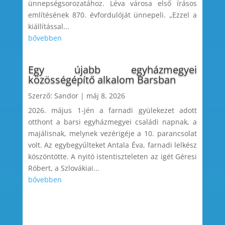
ünnepségsorozatához. Léva városa első írásos
említésének 870. évfordulóját ünnepeli. „Ezzel a
kiállítással...
bővebben
Egy újabb egyházmegyei
közösségépítő alkalom Barsban
Szerző:
Sandor
|
máj 8, 2026
2026. május 1-jén a farnadi gyülekezet adott
otthont a barsi egyházmegyei családi napnak, a
majálisnak, melynek vezérigéje a 10. parancsolat
volt. Az egybegyűlteket Antala Éva, farnadi lelkész
köszöntötte. A nyitó istentiszteleten az igét Géresi
Róbert, a Szlovákiai...
bővebben