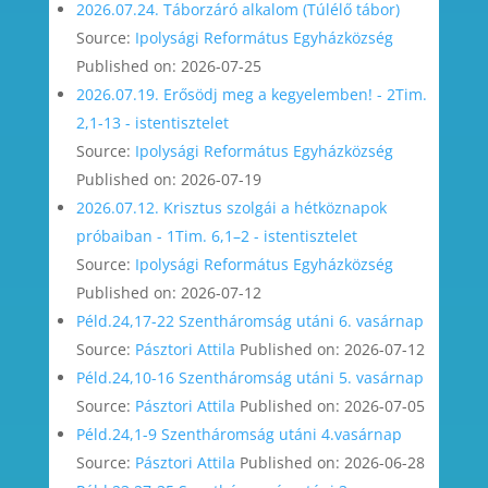
2026.07.24. Táborzáró alkalom (Túlélő tábor)
Source:
Ipolysági Református Egyházközség
Published on: 2026-07-25
2026.07.19. Erősödj meg a kegyelemben! - 2Tim.
2,1-13 - istentisztelet
Source:
Ipolysági Református Egyházközség
Published on: 2026-07-19
2026.07.12. Krisztus szolgái a hétköznapok
próbaiban - 1Tim. 6,1–2 - istentisztelet
Source:
Ipolysági Református Egyházközség
Published on: 2026-07-12
Péld.24,17-22 Szentháromság utáni 6. vasárnap
Source:
Pásztori Attila
Published on: 2026-07-12
Péld.24,10-16 Szentháromság utáni 5. vasárnap
Source:
Pásztori Attila
Published on: 2026-07-05
Péld.24,1-9 Szentháromság utáni 4.vasárnap
Source:
Pásztori Attila
Published on: 2026-06-28