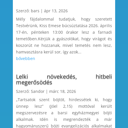
Szerző:
bars
|
ápr 13, 2026
Mély fájdalommal tudatjuk, hogy szeretett
Testvérünk, Kiss Emese búcsúztatása 2026. április
17-én, pénteken 13:00 órakor lesz a farnadi
temetőben.Kérjük a gyászolókat, hogy virágot és
koszorút ne hozzanak, mivel temetés nem lesz,
hamvasztásra kerül sor, így azok...
bővebben
Lelki növekedés, hitbeli
megerősödés
Szerző:
Sandor
|
márc 18, 2026
„Tartsatok szent böjtöt, hirdessétek ki, hogy
ünnep lesz” (Jóel 2,15) mottóval került
megszervezésre a barsi egyházmegyei böjti
alkalmak. Idén is megrendezték a már
hagyományszerű böjti evangelizációs alkalmakat