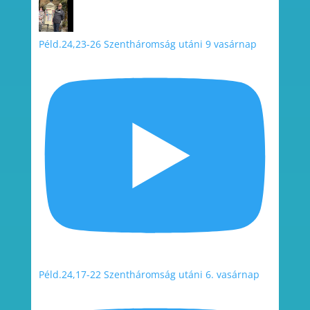
Péld.24,23-26 Szentháromság utáni 9 vasárnap
Péld.24,17-22 Szentháromság utáni 6. vasárnap